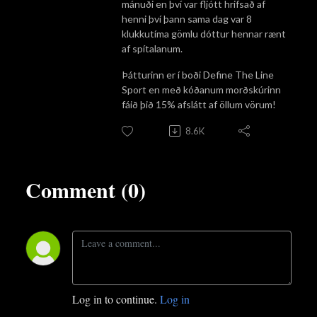
mánuði en því var fljótt hrifsað af
henni því þann sama dag var 8
klukkutíma gömlu dóttur hennar rænt
af spítalanum.
Þátturinn er í boði Define The Line
Sport en með kóðanum morðskúrinn
fáið þið 15% afslátt af öllum vörum!
8.6K
Comment (0)
Log in to continue.
Log in