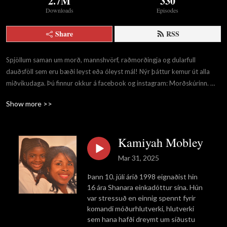
2.7M
330
Downloads
Episodes
Share
RSS
Spjöllum saman um morð, mannshvörf, raðmorðingja og dularfull
dauðsföll sem eru bæði leyst eða óleyst mál! Nýr þáttur kemur út alla
miðvikudaga. Þú finnur okkur á facebook og instagram: Morðskúrinn.
www.pardus.is/mordskurinn
Show more >>
Kamiyah Mobley
Mar 31, 2025
Þann 10. júlí árið 1998 eignaðist hin
16 ára Shanara einkadóttur sína. Hún
var stressuð en einnig spennt fyrir
komandi móðurhlutverki, hlutverki
sem hana hafði dreymt um síðustu