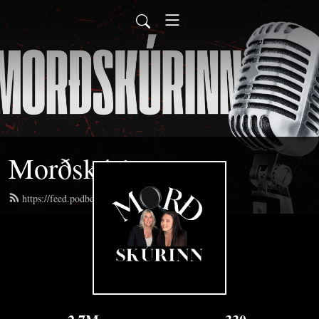
Morðskúrinn
https://feed.podbean.com/mordskurinn/feed.xml